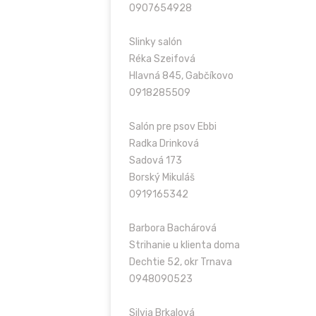
0907654928
Slinky salón
Réka Szeifová
Hlavná 845, Gabčíkovo
0918285509
Salón pre psov Ebbi
Radka Drinková
Sadová 173
Borský Mikuláš
0919165342
Barbora Bachárová
Strihanie u klienta doma
Dechtie 52, okr Trnava
0948090523
Silvia Brkalová