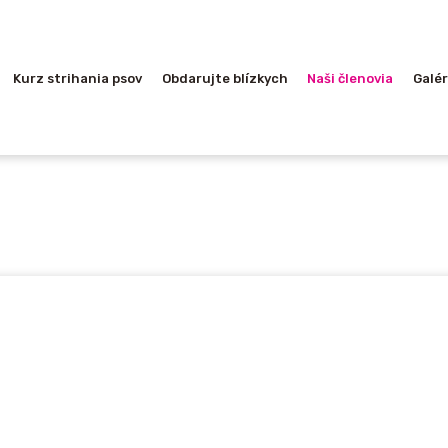
HOME
O NÁS
Kurz strihania psov
Obdarujte blízkych
Naši členovia
Galér
KURZ STRIHANIA
PSOV
OBDARUJTE
BLÍZKYCH
NAŠI ČLENOVIA
GALÉRIA
LINKY-ODKAZY
BLOG