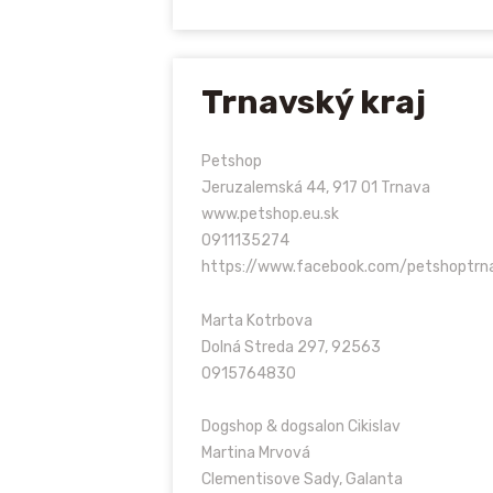
Trnavský kraj
Petshop
Jeruzalemská 44, 917 01 Trnava
www.petshop.eu.sk
0911135274
https://www.facebook.com/petshoptrn
Marta Kotrbova
Dolná Streda 297, 92563
0915764830
Dogshop & dogsalon Cikislav
Martina Mrvová
Clementisove Sady, Galanta