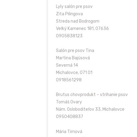
Lyly salón pre psov
Zita Pilingova
Streda nad Bodrogom
Veľký Kamenec 181, 07636
0905838123
Salón pre psov Tina
Martina Bajúsová
Severná 14
Michalovce, 071 01
0918561298
Brutus chovprodukt – strihanie psov
Tomáš Ovary
Nám. Osloboditeľov 33, Michalovce
0950408837
Mária Timová