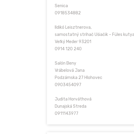
Senica
0918534882
Ildikó Leisztnerova,
samostatný strihač Ušiačik – Füles kutya
Veľký Meder 93201
0914 120 240
Salón Beny
Vrábelová Jana
Podzámska 27 Hlohovec
0903454097
Judita Horváthová
Dunajská Streda
0911143977