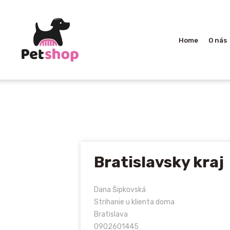
Home
O nás
Bratislavsky kraj
Dana Šipkovská
Strihanie u klienta doma
Bratislava
0902601445