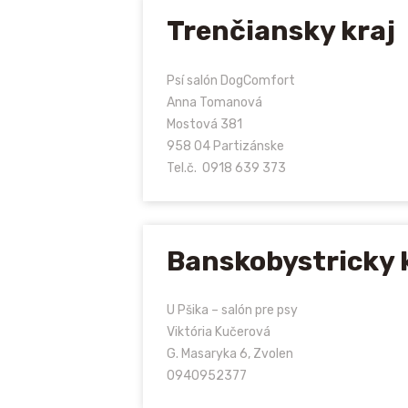
Trenčiansky kraj
Psí salón DogComfort
Anna Tomanová
Mostová 381
958 04 Partizánske
Tel.č. 0918 639 373
Banskobystricky 
U Pšika – salón pre psy
Viktória Kučerová
G. Masaryka 6, Zvolen
0940952377