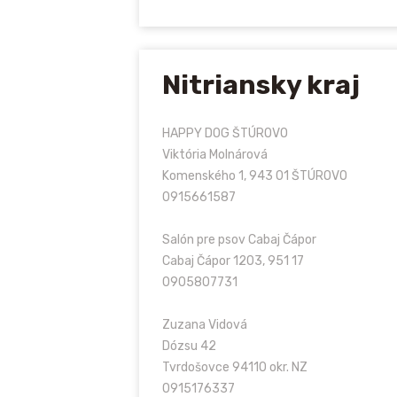
Nitriansky kraj
HAPPY DOG ŠTÚROVO
Viktória Molnárová
Komenského 1, 943 01 ŠTÚROVO
0915661587
Salón pre psov Cabaj Čápor
Cabaj Čápor 1203, 951 17
0905807731
Zuzana Vidová
Dózsu 42
Tvrdošovce 94110 okr. NZ
0915176337