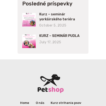
Posledné príspevky
Kurz – seminár
yorkširského teriéra
October 5, 2025
KURZ – SEMINÁR PUDLA
July 17, 2025
Home
O nás
Kurz strihania psov