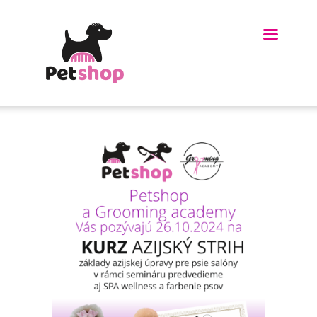
HOME
O NÁS
KURZ STRIHANIA
PSOV
OBDARUJTE
BLÍZKYCH
NAŠI ČLENOVIA
GALÉRIA
LINKY-ODKAZY
BLOG
NOVINKY
E-SHOP